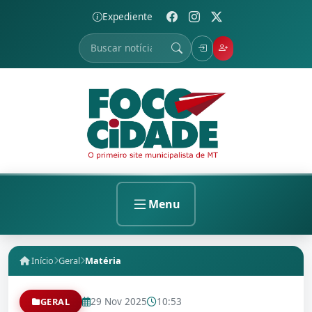
Expediente
Menu
Início
Geral
Matéria
29 Nov 2025
10:53
GERAL