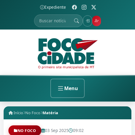
Expediente
Menu
Início
No Foco
Matéria
03 Sep 2025
09:02
NO FOCO