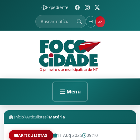
Expediente
Menu
Início
Articulistas
Matéria
11 Aug 2025
09:10
ARTICULISTAS