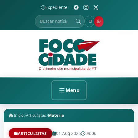
Expediente
Menu
Início
Articulistas
Matéria
01 Aug 2025
09:06
ARTICULISTAS