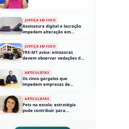
JUSTIÇA EM FOCO
Assinatura digital e lacração
impedem alteração em
sistemas eleitorais
JUSTIÇA EM FOCO
TRE-MT avisa: emissoras
devem observar vedações da
legislação eleitora...
ARTICULISTAS
Os cinco gargalos que
impedem empresas de
crescer no segundo semestre
ARTICULISTAS
Pets na escola: estratégia
pode contribuir para
autorregulação e apren...