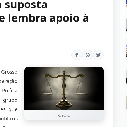
a suposta
 e lembra apoio à
o Grosso
peração
Polícia
 grupo
des que
Crédito:
úblicos