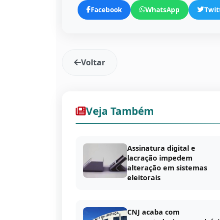
Facebook
WhatsApp
Twit
Voltar
Veja Também
Assinatura digital e
lacração impedem
alteração em sistemas
eleitorais
CNJ acaba com