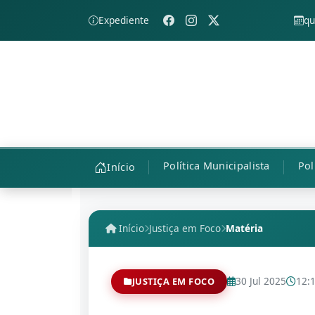
Expediente
qu
Política Municipalista
Pol
Início
Início
Justiça em Foco
Matéria
30 Jul 2025
12:
JUSTIÇA EM FOCO