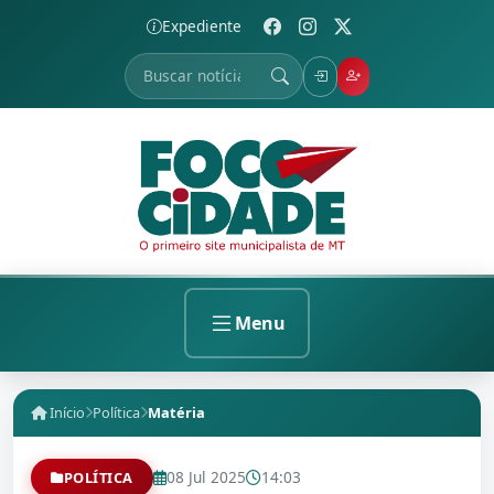
Expediente
Menu
Início
Política
Matéria
08 Jul 2025
14:03
POLÍTICA