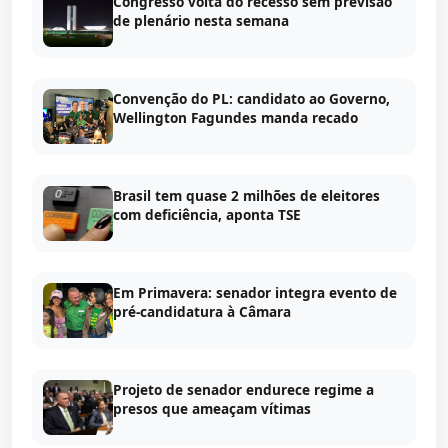
Congresso volta do recesso sem previsão
de plenário nesta semana
Convenção do PL: candidato ao Governo,
Wellington Fagundes manda recado
Brasil tem quase 2 milhões de eleitores
com deficiência, aponta TSE
Em Primavera: senador integra evento de
pré-candidatura à Câmara
Projeto de senador endurece regime a
presos que ameaçam vítimas