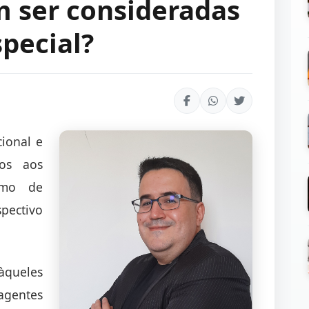
m ser consideradas
pecial?
cional e
dos aos
omo de
ectivo
àqueles
gentes