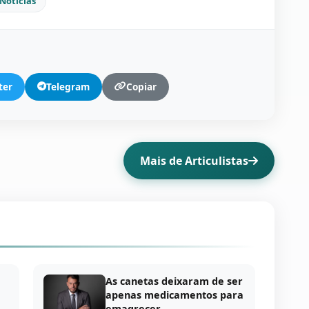
Notícias
ter
Telegram
Copiar
Mais de Articulistas
As canetas deixaram de ser
apenas medicamentos para
emagrecer……