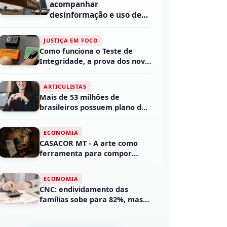
acompanhar
desinformação e uso de
inteligência...
JUSTIÇA EM FOCO
Como funciona o Teste de
Integridade, a prova dos nove
da urna eletrôn...
ARTICULISTAS
Mais de 53 milhões de
brasileiros possuem plano de
saúde, mas a maiori...
ECONOMIA
CASACOR MT - A arte como
ferramenta para compor
ambientes
ECONOMIA
CNC: endividamento das
famílias sobe para 82%, mas
inadimplência cai