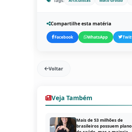
Tags:
Articulistas
Mato Grosso
Compartilhe esta matéria
Facebook
WhatsApp
Twit
Voltar
Veja Também
Mais de 53 milhões de
brasileiros possuem plano
de saúde, mas a maioria