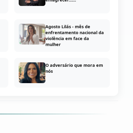
Agosto Lilás - mês de
enfrentamento nacional da
violência em face da
mulher
O adversário que mora em
nós