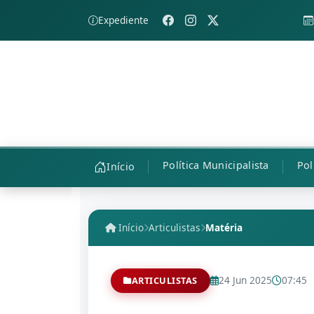
Expediente
Política Municipalista
Pol
Início
Início
Articulistas
Matéria
24 Jun 2025
07:45
ARTICULISTAS