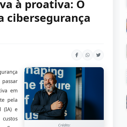
va à proativa: O
a cibersegurança
rança
 passar
tiva em
te pela
l (IA) e
custos
Crédito: