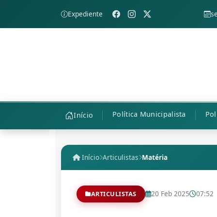
Expediente
s
Política Municipalista
Pol
Início
Início
Articulistas
Matéria
20 Feb 2025
07:52
ARTICULISTAS