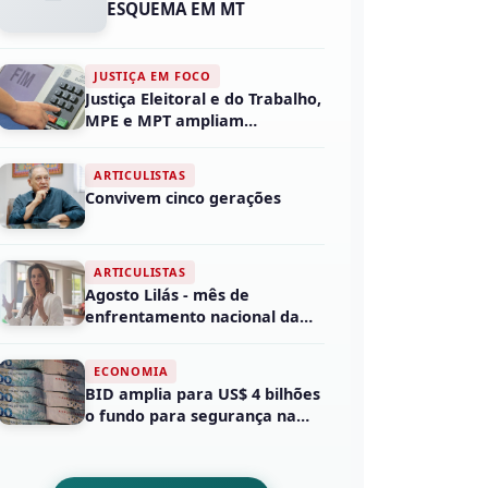
ESQUEMA EM MT
JUSTIÇA EM FOCO
Justiça Eleitoral e do Trabalho,
MPE e MPT ampliam
enfrentamento ao as...
ARTICULISTAS
Convivem cinco gerações
ARTICULISTAS
Agosto Lilás - mês de
enfrentamento nacional da
violência em face da m...
ECONOMIA
BID amplia para US$ 4 bilhões
o fundo para segurança na
América Latina