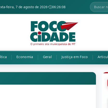
exta-feira, 7 de agosto de 2026
•
06:26:09
ítica
Economia
Geral
Justiça em Foco
Articu