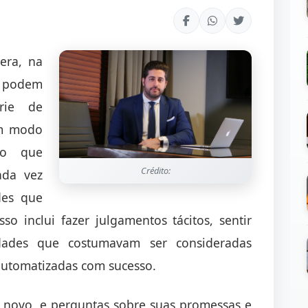
era, na
s podem
rie de
um modo
do que
Crédito:
da vez
des que
so inclui fazer julgamentos tácitos, sentir
idades que costumavam ser consideradas
automatizadas com sucesso.
novo, e perguntas sobre suas promessas e