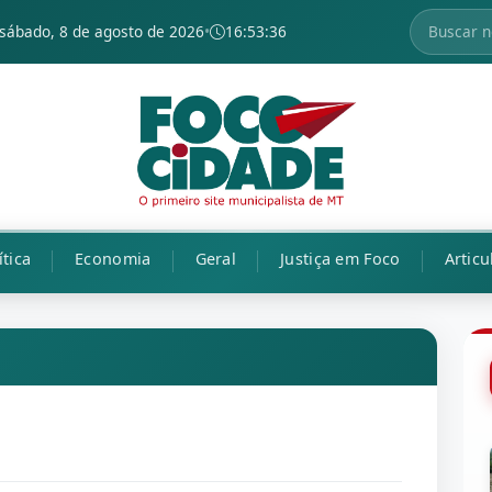
sábado, 8 de agosto de 2026
•
16:53:37
ítica
Economia
Geral
Justiça em Foco
Articu