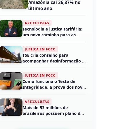
Amazônia cai 36,87% no
último ano
ARTICULISTAS
Tecnologia e justiça tarifária:
um novo caminho para as
concessões rod...
JUSTIÇA EM FOCO
TSE cria conselho para
acompanhar desinformação e
uso de inteligência...
JUSTIÇA EM FOCO
Como funciona o Teste de
Integridade, a prova dos nove
da urna eletrôn...
ARTICULISTAS
Mais de 53 milhões de
brasileiros possuem plano de
saúde, mas a maiori...