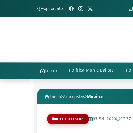
Expediente
Política Municipalista
Pol
Início
Início
Articulistas
Matéria
05 Feb 2020
07:37
ARTICULISTAS