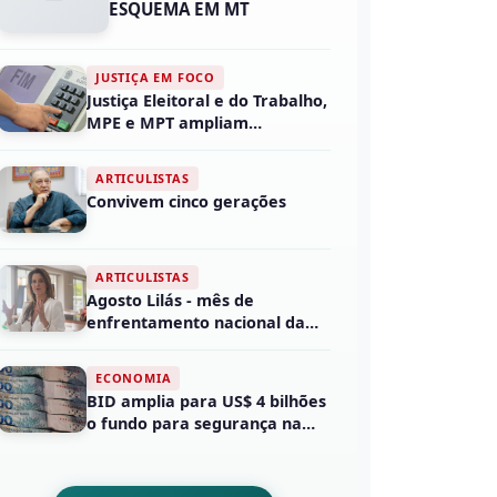
ESQUEMA EM MT
JUSTIÇA EM FOCO
Justiça Eleitoral e do Trabalho,
MPE e MPT ampliam
enfrentamento ao as...
ARTICULISTAS
Convivem cinco gerações
ARTICULISTAS
Agosto Lilás - mês de
enfrentamento nacional da
violência em face da m...
ECONOMIA
BID amplia para US$ 4 bilhões
o fundo para segurança na
América Latina