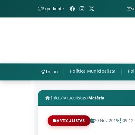
Expediente
s
Política Municipalista
Pol
Início
Início
Articulistas
Matéria
20 Nov 2019
09:12
ARTICULISTAS