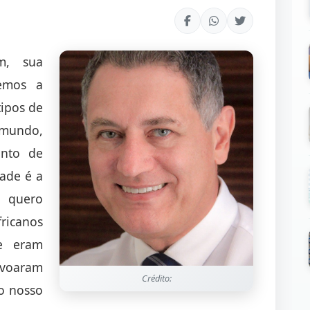
m, sua
temos a
tipos de
 mundo,
onto de
dade é a
o quero
fricanos
ue eram
ovoaram
Crédito:
o nosso