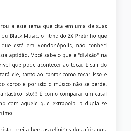
irou a este tema que cita em uma de suas
 ou Black Music, o ritmo do Zé Pretinho que
 que está em Rondonópolis, não conheci
ta aptidão. Você sabe o que é "divisão" na
crível que pode acontecer ao tocar. É sair do
ará ele, tanto ao cantar como tocar, isso é
do corpo e por isto o músico não se perde.
antástico isto!!! É como comparar um casal
o com aquele que extrapola, a dupla se
ritmo.
cista, aceita bem as religiões dos africanos,