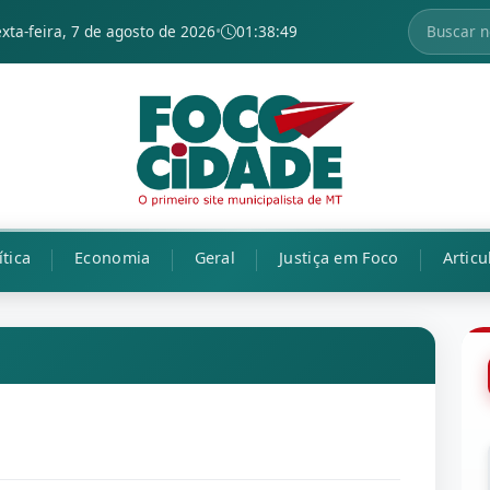
exta-feira, 7 de agosto de 2026
•
01:38:50
ítica
Economia
Geral
Justiça em Foco
Articu