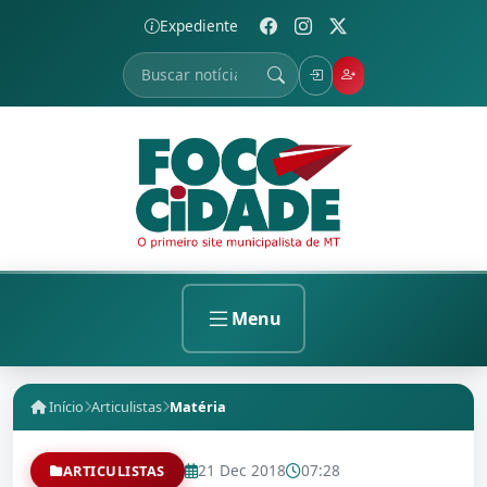
Expediente
Menu
Início
Articulistas
Matéria
21 Dec 2018
07:28
ARTICULISTAS