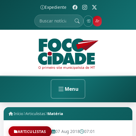
Expediente
Menu
Início
Articulistas
Matéria
07 Aug 2018
07:01
ARTICULISTAS