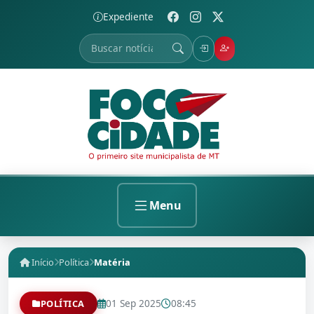
Expediente
Menu
Início
Política
Matéria
01 Sep 2025
08:45
POLÍTICA