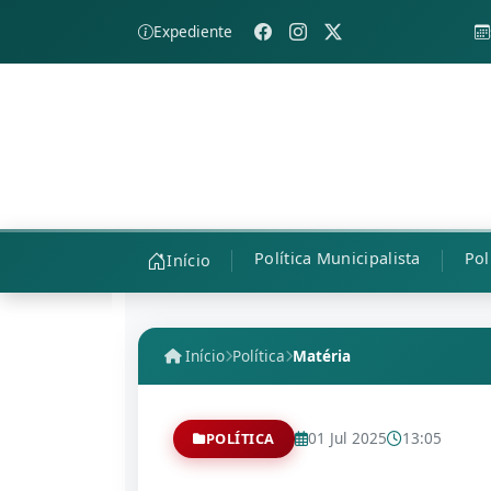
Expediente
Política Municipalista
Pol
Início
Início
Política
Matéria
01 Jul 2025
13:05
POLÍTICA