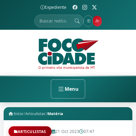
Expediente
Menu
Início
Articulistas
Matéria
21 Oct 2023
07:47
ARTICULISTAS