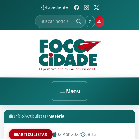
Expediente
Menu
Início
Articulistas
Matéria
02 Apr 2022
08:13
ARTICULISTAS