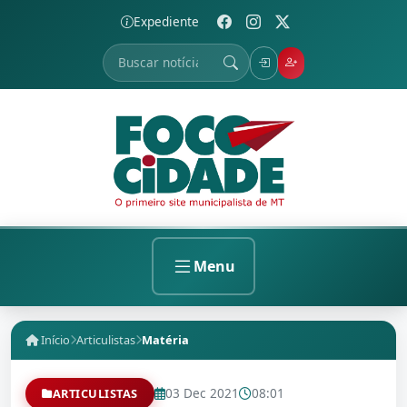
Expediente
Menu
Início
Articulistas
Matéria
03 Dec 2021
08:01
ARTICULISTAS